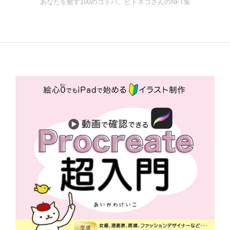
あなたを癒す100のコトバ。ヒトネコさんのNFT集